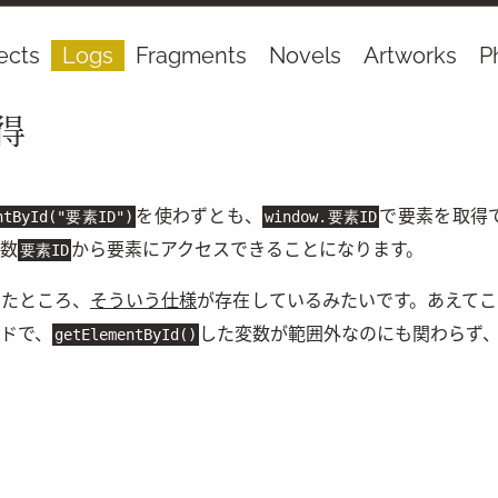
ects
Logs
Fragments
Novels
Artworks
P
取得
を使わずとも、
で要素を取得
entById("要素ID")
window.要素ID
数
から要素にアクセスできることになります。
要素ID
みたところ、
そういう仕様
が存在しているみたいです。あえて
ドで、
した変数が範囲外なのにも関わらず
getElementById()