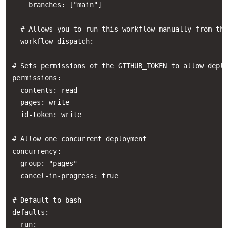
    branches: ["main"]

  # Allows you to run this workflow manually from the
  workflow_dispatch:

# Sets permissions of the GITHUB_TOKEN to allow deplo
permissions:

  contents: read

  pages: write

  id-token: write

# Allow one concurrent deployment

concurrency:

  group: "pages"

  cancel-in-progress: true

# Default to bash

defaults:

  run:
