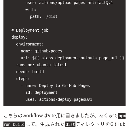
        uses: actions/upload-pages-artifact@v1

        with:

          path: ./dist

  # Deployment job

  deploy:

    environment:

      name: github-pages

      url: ${{ steps.deployment.outputs.page_url }}

    runs-on: ubuntu-latest

    needs: build

    steps:

      - name: Deploy to GitHub Pages

        id: deployment

こちらのworkflowはVite用に書きましたが、あくまで
npm
して、生成された
ディレクトリをGitHub
run build
dist