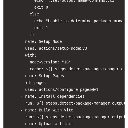
            echo "::set-output name=command::ci"

            exit 0

          else

            echo "Unable to determine packager manage
            exit 1

          fi

      - name: Setup Node

        uses: actions/setup-node@v3

        with:

          node-version: "16"

          cache: ${{ steps.detect-package-manager.out
      - name: Setup Pages

        id: pages

        uses: actions/configure-pages@v1

      - name: Install dependencies

        run: ${{ steps.detect-package-manager.outputs
      - name: Build with Vite

        run: ${{ steps.detect-package-manager.outputs
      - name: Upload artifact
