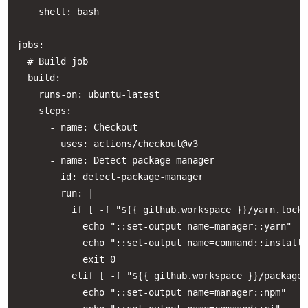
    shell: bash

jobs:

  # Build job

  build:

    runs-on: ubuntu-latest

    steps:

      - name: Checkout

        uses: actions/checkout@v3

      - name: Detect package manager

        id: detect-package-manager

        run: |

          if [ -f "${{ github.workspace }}/yarn.lock"
            echo "::set-output name=manager::yarn"

            echo "::set-output name=command::install"

            exit 0

          elif [ -f "${{ github.workspace }}/package.
            echo "::set-output name=manager::npm"
