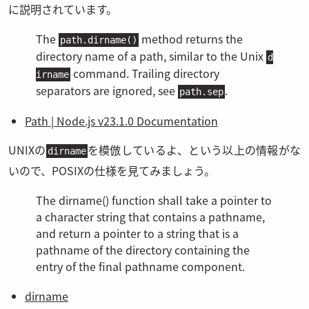
に説明されています。
The
method returns the
path.dirname()
directory name of a path, similar to the Unix
d
command. Trailing directory
irname
separators are ignored, see
.
path.sep
Path | Node.js v23.1.0 Documentation
UNIXの
を模倣しているよ、という以上の情報がな
dirname
いので、POSIXの仕様を見てみましょう。
The dirname() function shall take a pointer to
a character string that contains a pathname,
and return a pointer to a string that is a
pathname of the directory containing the
entry of the final pathname component.
dirname