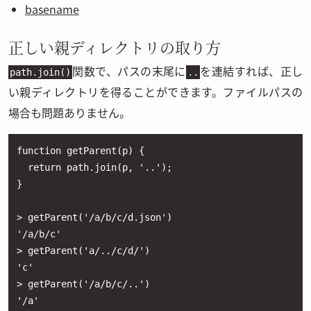
basename
正しい親ディレクトリの取り方
関数で、パスの末尾に
を連結すれば、正し
path.join()
..
い親ディレクトリを得ることができます。ファイルパスの
場合も問題ありません。
function getParent(p) {

  return path.join(p, '..');

}

> getParent('/a/b/c/d.json')

'/a/b/c'

> getParent('a/../c/d/')

'c'

> getParent('/a/b/c/..')

'/a'
