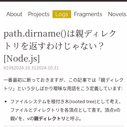
About
Projects
Logs
Fragments
Novels
path.dirname()は親ディレク
トリを返すわけじゃない？
[Node.js]
#
108
2024.10.31
2024.10.31
一番最初に断っておきますが、この記事では「親ディレク
トリ」という少しばかり曖昧な用語をこう定義しています:
ファイルシステムを根付き木(rooted tree)として考え、
ファイルとディレクトリを各頂点として表す。頂点
v
の
親
v'
を、
v
の
親ディレクトリ
と呼ぶ。