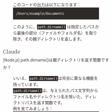
このコードの出力は以下になります：
/Users/example/Documents
このように、
は指定したパスか
path.dirname()
ら最後の部分（ファイルやフォルダ名）を取り
除き、その親ディレクトリを返します。
Claude
[Node.js] path.dirname()は親ディレクトリを返す関数です
か？
いいえ、
は完全に異なる機能を
path.dirname()
持っています。
は、与えられたパス文字列から
path.dirname()
ファイル名やディレクトリ名を除いた、ディレ
クトリパスを返す関数です。
例を見てみましょう：