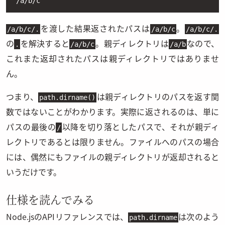
'/a/b/c'
を渡した結果返されたパスは
。
/a/b/c/.
/a/b/c
/a/b/c/.
の
を解決すると
。親ディレクトリは
なので、
.
/a/b/c
/a/b
これまた返却されたパスは親ディレクトリではありませ
ん。
つまり、
は親ディレクトリのパスを返す関
path.dirname()
数ではないことがわかります。実際に返されるのは、単に
パスの最後の
以降を切り落としたパスで、それが親ディ
/
レクトリであるとは限りません。ファイルへのパスの場合
には、偶然にもファイルの親ディレクトリが返却されると
いうだけです。
仕様を読んでみる
Node.jsのAPIリファレンスでは、
は次のよう
path.dirname