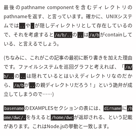
最後のpathname componentを含むディレクトリの
pathnameを返す、と言っています。確かに、UNIXシステ
ムでは
や
が隠しディレクトリとして存在しているの
..
.
で、それを考慮すると
の
は
がcontainして
/a/b/..
..
/a/b
いる、と言えるでしょう。
(ちなみに、これがこの記事の最初に断り書きを加えた理由
です。ファイルシステムを巡回グラフと考えれば、「
/a/
の
は隠れているとはいえディレクトリなのだか
b/..
..
ら、
が
の親ディレクトリだろう！」という詭弁が成
/a/b
..
立してしまうので……)
のEXAMPLESセクションの表には、
に
basename
dirname
/h
を与えると
が返却される、という記載
ome/dwc/.
/home/dwc
があります。これはNode.jsの挙動と一致します。