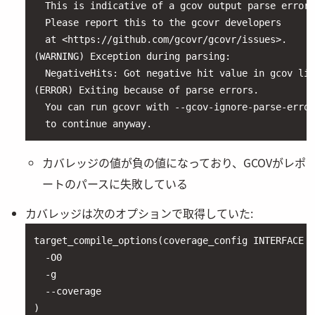
  This is indicative of a gcov output parse error.

  Please report this to the gcovr developers

  at <https://github.com/gcovr/gcovr/issues>.

(WARNING) Exception during parsing:

  NegativeHits: Got negative hit value in gcov lin
(ERROR) Exiting because of parse errors.

  You can run gcovr with --gcov-ignore-parse-error
  to continue anyway.
カバレッジの値が負の値になっており、GCOVがレポ
ートのパースに失敗している
カバレッジは次のオプションで取得していた:
target_compile_options(coverage_config INTERFACE

  -O0

  -g

  --coverage

)
