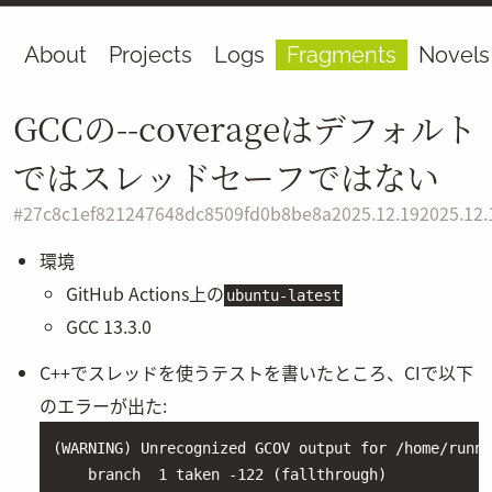
About
Projects
Logs
Fragments
Novels
GCCの--coverageはデフォルト
ではスレッドセーフではない
#
27c8c1ef821247648dc8509fd0b8be8a
2025.12.19
2025.12.
環境
GitHub Actions上の
ubuntu-latest
GCC 13.3.0
C++でスレッドを使うテストを書いたところ、CIで以下
のエラーが出た:
(WARNING) Unrecognized GCOV output for /home/runne
    branch  1 taken -122 (fallthrough)
