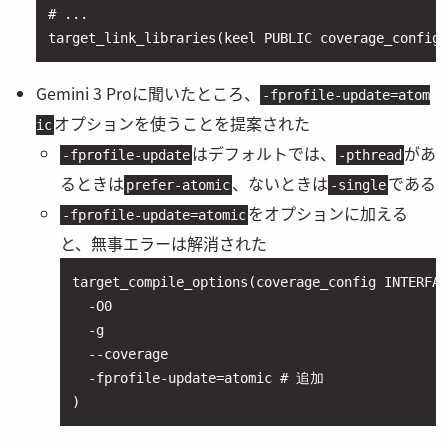
# ...

target_link_libraries(keel PUBLIC coverage_config)
Gemini 3 Proに聞いたところ、
-fprofile-update=atom
オプションを使うことを提案された
ic
はデフォルトでは、
があ
-fprofile-update
-pthread
るときは
、ないときは
である
prefer-atomic
-single
をオプションに加える
-fprofile-update=atomic
と、無事エラーは解消された
target_compile_options(coverage_config INTERFAC
  -O0

  -g

  --coverage

  -fprofile-update=atomic # 追加

)