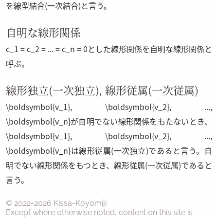
を線型結合(一次結合)と言う。
自明な線形関係
c_1 = c_2 = ... = c_n = 0
とした線形関係を自明な線形関係と
呼ぶ。
線形独立(一次独立), 線形従属(一次従属)
\boldsymbol{v_1}, \boldsymbol{v_2}, ...,
\boldsymbol{v_n}
が自明でない線形関係をもたないとき、
\boldsymbol{v_1}, \boldsymbol{v_2}, ...,
\boldsymbol{v_n}
は線形従属(一次独立)であると言う。自
明でない線形関係をもつとき、線形従属(一次従属)であると
言う。
© 2022-
2026
Kissa-Koyomiji
Except where otherwise noted, content on this site is