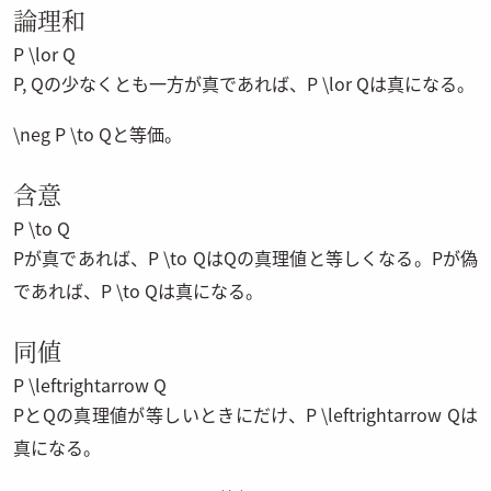
論理和
P \lor Q
P
,
Q
の少なくとも一方が真であれば、
P \lor Q
は真になる。
\neg P \to Q
と等価。
含意
P \to Q
P
が真であれば、
P \to Q
は
Q
の真理値と等しくなる。
P
が偽
であれば、
P \to Q
は真になる。
同値
P \leftrightarrow Q
P
と
Q
の真理値が等しいときにだけ、
P \leftrightarrow Q
は
真になる。