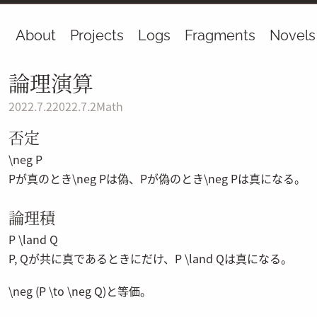
About
Projects
Logs
Fragments
Novels
論理演算
2022.7.2
2022.7.2
Math
否定
\neg P
P
が真のとき
\neg P
は偽、
P
が偽のとき
\neg P
は真になる。
論理積
P \land Q
P
,
Q
が共に真であるときにだけ、
P \land Q
は真になる。
\neg (P \to \neg Q)
と等価。