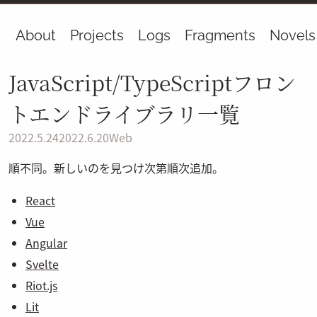
About
Projects
Logs
Fragments
Novels
JavaScript/TypeScriptフロン
トエンドライブラリ一覧
2022.5.24
2022.6.20
Web
順不同。新しいのを見つけ次第順次追加。
React
Vue
Angular
Svelte
Riot.js
Lit