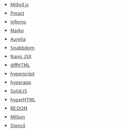
Mithril.js
Preact
Inferno
Marko
Aurelia
Snabbdom
Nano JSX
diffHTML
hyperscript
hyperapp
SolidJS
hyperHTML
RE:DOM
Million
Stencil