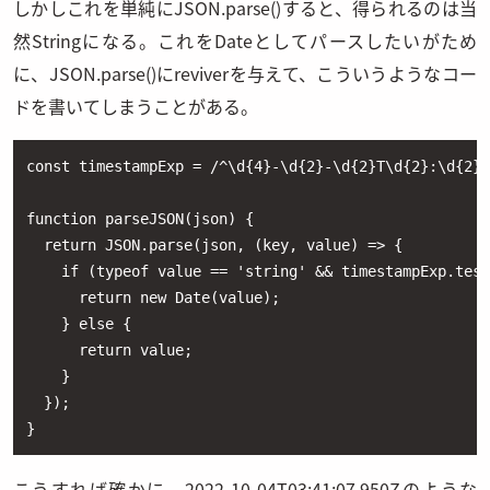
しかしこれを単純にJSON.parse()すると、得られるのは当
然Stringになる。これをDateとしてパースしたいがため
に、JSON.parse()にreviverを与えて、こういうようなコー
ドを書いてしまうことがある。
const timestampExp = /^\d{4}-\d{2}-\d{2}T\d{2}:\d{2}:
function parseJSON(json) {

  return JSON.parse(json, (key, value) => {

    if (typeof value == 'string' && timestampExp.test
      return new Date(value);

    } else {

      return value;

    }

  });

}
こうすれば確かに、2022-10-04T03:41:07.950Zのような