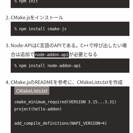
% npm init
CMake.jsをインストール
% npm install cmake-js
Node-APIはC言語のAPIである。C++で呼び出したい場
合は追加で
が必要となる
node-addon-api
% npm install node-addon-api
CMake.jsのREADMEを参考に、CMakeLists.txtを作成
CMakeLists.txt
cmake_minimum_required(VERSION 3.15...3.31)

project(hello-addon)

add_compile_definitions(NAPI_VERSION=4)
