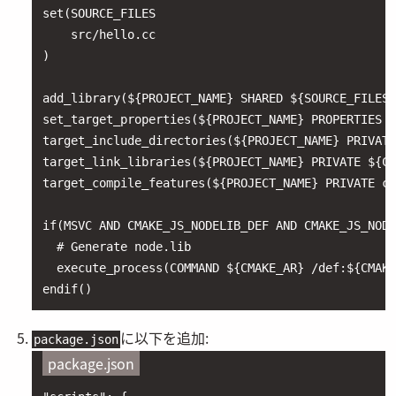
set(SOURCE_FILES

    src/hello.cc

)

add_library(${PROJECT_NAME} SHARED ${SOURCE_FILES}
set_target_properties(${PROJECT_NAME} PROPERTIES P
target_include_directories(${PROJECT_NAME} PRIVATE
target_link_libraries(${PROJECT_NAME} PRIVATE ${CM
target_compile_features(${PROJECT_NAME} PRIVATE cx
if(MSVC AND CMAKE_JS_NODELIB_DEF AND CMAKE_JS_NODE
  # Generate node.lib

  execute_process(COMMAND ${CMAKE_AR} /def:${CMAKE
endif()
に以下を追加:
package.json
package.json