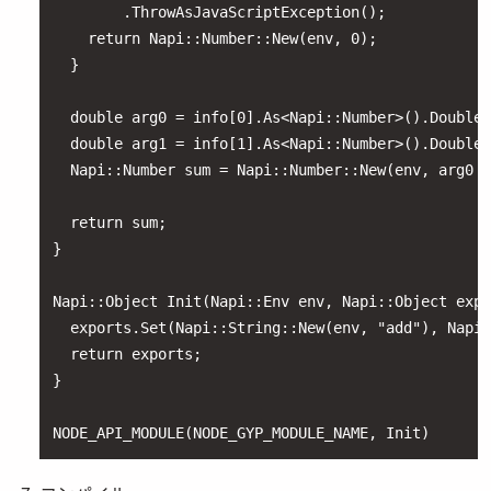
        .ThrowAsJavaScriptException();

    return Napi::Number::New(env, 0);

  }

  double arg0 = info[0].As<Napi::Number>().DoubleV
  double arg1 = info[1].As<Napi::Number>().DoubleV
  Napi::Number sum = Napi::Number::New(env, arg0 +
  return sum;

}

Napi::Object Init(Napi::Env env, Napi::Object expo
  exports.Set(Napi::String::New(env, "add"), Napi:
  return exports;

}

NODE_API_MODULE(NODE_GYP_MODULE_NAME, Init)