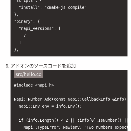
"scripts": {

  "install": "cmake-js compile"

},

"binary": {

  "napi_versions": [

    7

  ]

},
アドオンのソースコードを追加
src/hello.cc
#include <napi.h>

Napi::Number Add(const Napi::CallbackInfo &info) {

  Napi::Env env = info.Env();

  if (info.Length() < 2 || !info[0].IsNumber() || 
    Napi::TypeError::New(env, "Two numbers expecte