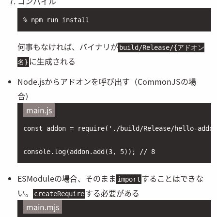
コンパイル
% npm run install
何事もなければ、バイナリが
build/Release/{アドオン
に生成される
名}
Node.jsからアドオンを呼び出す（CommonJSの場
合）
main.js
const addon = require('./build/Release/hello-addon
console.log(addon.add(3, 5)); // 8
ESModuleの場合、そのまま
することはできな
import
い。
する必要がある
createRequire
main.mjs