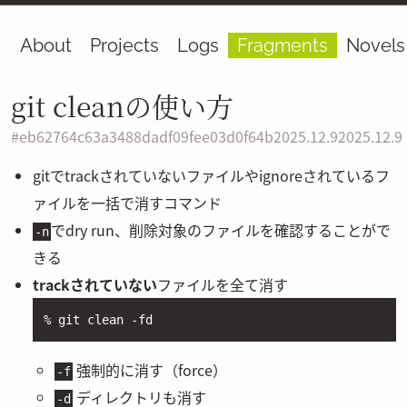
About
Projects
Logs
Fragments
Novels
git cleanの使い方
#
eb62764c63a3488dadf09fee03d0f64b
2025.12.9
2025.12.9
gitでtrackされていないファイルやignoreされているフ
ァイルを一括で消すコマンド
でdry run、削除対象のファイルを確認することがで
-n
きる
trackされていない
ファイルを全て消す
% git clean -fd
強制的に消す（force）
-f
ディレクトリも消す
-d