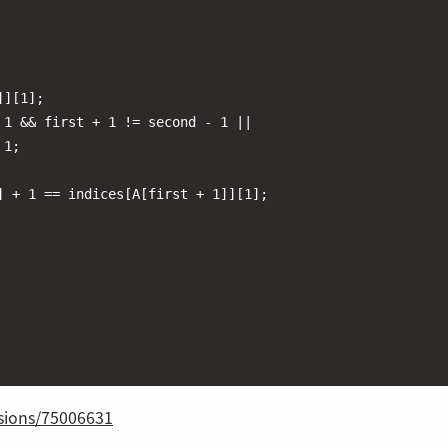
][1];

1 && first + 1 != second - 1 ||

1;

 + 1 == indices[A[first + 1]][1];

ssions/75006631