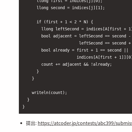
      llong first = indices[j][0];

      llong second = indices[j][1];

      if (first + 1 < 2 * N) {

        llong leftSecond = indices[A[first + 1]
        bool adjacent = leftSecond == second - 
                        leftSecond == second + 
        bool already = first + 1 == second ||

                       indices[A[first + 1]][0]
        count += adjacent && !already;

      }

    }

    writeln(count);

  }

}
提出:
https://atcoder.jp/contests/abc399/submi