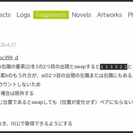
ects
Logs
Fragments
Novels
Artworks
P
26.4.17
abc399_d
右隣の要素(2)を1の2つ目の出現とswapすると
と
1 1 3 3 2 2
要素
b
のもう片方が、
a
の2つ目の出現の左隣または右隣にもある
カウントしないため
る場合は除外する
じ位置であるとswapしても（位置が変化せず）ペアにならな
おき、
O(1)
で取得できるようにする