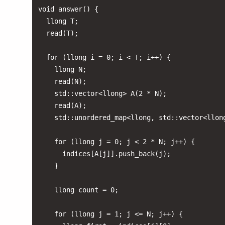
void answer() {

  llong T;

  read(T);

  for (llong i = 0; i < T; i++) {

    llong N;

    read(N);

    std::vector<llong> A(2 * N);

    read(A);

    std::unordered_map<llong, std::vector<llong
    for (llong j = 0; j < 2 * N; j++) {

      indices[A[j]].push_back(j);

    }

    llong count = 0;

    for (llong j = 1; j <= N; j++) {
