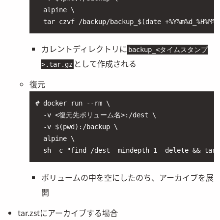
  alpine \

  tar czvf /backup/backup_$(date +%Y%m%d_%H%M%S
カレントディレクトリに
backup_<タイムスタンプ
として作成される
>.tar.gz
復元
# docker run --rm \

  -v <復元先ボリューム名>:/dest \

  -v $(pwd):/backup \

  alpine \

  sh -c "find /dest -mindepth 1 -delete && 
ボリュームの中を空にしたのち、アーカイブを展
開
tar.zstにアーカイブする場合