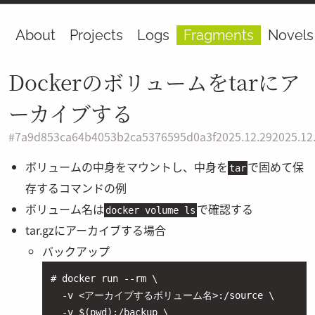
About
Projects
Logs
Fragments
Novels
Dockerのボリュームをtarにア
ーカイブする
#
7a9d853ca64b4053b2ca5376595d0a3f
2025.12.29
2025.12
ボリュームの中身をマウントし、中身を
で固めて保
tar
存するコマンドの例
ボリューム名は
で確認する
docker volume ls
tar.gzにアーカイブする場合
バックアップ
# docker run --rm \

  -v <アーカイブするボリューム名>:/source \

  -v $(pwd):/backup \
